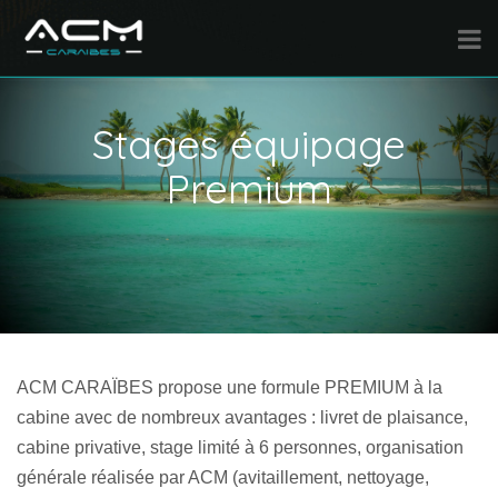
Stages équipage
Premium
ACM CARAÏBES propose une formule PREMIUM à la
cabine avec de nombreux avantages : livret de plaisance,
cabine privative, stage limité à
6
personnes, organisation
générale réalisée par ACM (avitaillement, nettoyage,